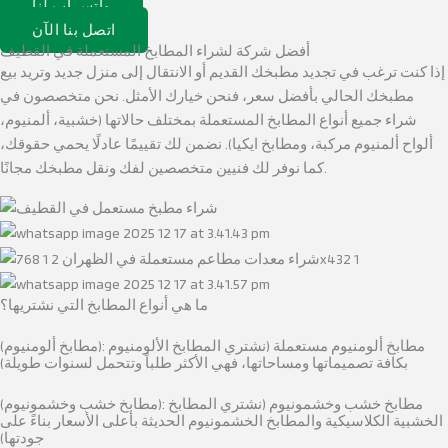
واتس اب لنا
اتصل بنا الآن
أفضل شركة لشراء المطابخ المستعملة في القطيف
إذا كنت ترغب في تجديد مطبخك القديم أو الانتقال إلى منزل جديد وتريد بيع
مطبخك الحالي بأفضل سعر، فنحن خيارك الأمثل. نحن متخصصون في
شراء جميع أنواع المطابخ المستعملة بمختلف حالاتها (خشبية، ألمنيوم،
ألواح ألمنيوم مركبة، ومطابخ ايكيا). نضمن لك تقييمًا عادلًا يحمي حقوقك،
كما نوفر لك فنيين متخصصين لفك ونقل مطبخك مجانًا.
ما هي أنواع المطابخ التي نشتريها؟
(مطابخ ألومنيوم): مطابخ ألومنيوم مستعملة (نشتري المطابخ الألومنيوم
بكافة تصميماتها ومساحاتها، فهي الأكثر طلباً وتتحمل لسنوات طويلة)
(مطابخ خشب وخشمونيوم): مطابخ خشب وخشمونيوم (نشتري المطابخ
الخشبية الكلاسيكية والمطابخ الخشمونيوم الحديثة بأعلى الأسعار بناءً على
جودتها)