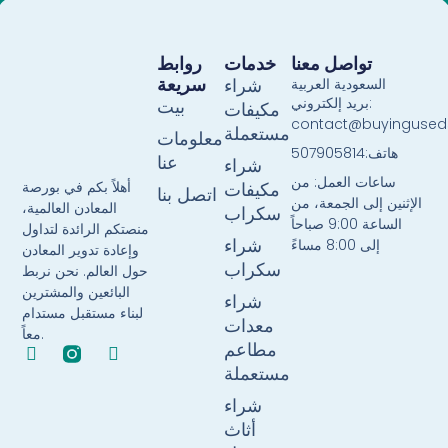
تواصل معنا
خدمات
روابط
سريعة
السعودية العربية
شراء
بريد إلكتروني:
بيت
مكيفات
contact@buyingused
مستعملة
معلومات
هاتف:507905814
عنا
شراء
ساعات العمل: من
أهلاً بكم في بورصة
مكيفات
اتصل بنا
الإثنين إلى الجمعة، من
المعادن العالمية،
سكراب
الساعة 9:00 صباحاً
منصتكم الرائدة لتداول
إلى 8:00 مساءً
شراء
وإعادة تدوير المعادن
سكراب
حول العالم. نحن نربط
البائعين والمشترين
شراء
لبناء مستقبل مستدام
معدات
معاً.
مطاعم
F
T
a
w
مستعملة
c
i
شراء
e
t
b
t
أثاث
o
e