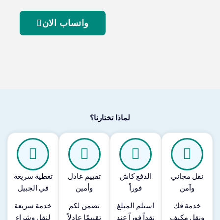
واتساب الان
لماذا تختارنا؟
نقل مجاني
الدفع كاش
تقييم عادل
تغطية سريعة
وآمن
فوراً
وأمين
في الجبيل
خدمة فك
استلم المبلغ
نضمن لكم
خدمة سريعة
ونقل مكيف
نقداً فوراً عند
تقييمًا عادلاً
لنقل وشراء