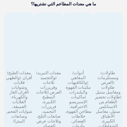
ما هي معدات المطاعم التي نشتريها؟
(طاولات
(أدوات
(معدات التبريد
(معدات الطبخ
ومستلزمات
المقاهي
والتجميد):
والطهي): أفران
العرض):
والكافيهات):
ثلاجات
قلايات
طاولات
مكينات القهوة
وفريزرات
وشوايات
ومغاسل ستيل
والبلندرات
العرض (ثلاجات
(أفران الغاز
(طاولات تحضير
(ماكينات
المطبخ
والكهرباء،
الطعام من
الإسبريسو
الكبيرة،
القلايات
الاستانلس
الاحترافية،
فريزرات
العميقة،
ستيل، مغاسل
مطاحن القهوة،
التجميد،
شوايات الفحم،
الأطباق
خلاطات
صانعات الثلج،
وصانعات
الكبيرة،
العصائر،
وثلاجات عرض
البيتزا)
الشفاطات،
وأدوات
العصائر