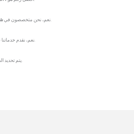
بجميع أنواعها.
نعم، نحن متخصصون في
شر
وجميع مناطق الأحساء.
نعم، نقدم خدماتنا
يتم تحديد السعر بناءً على نوع السكراب وحالته والكمية.