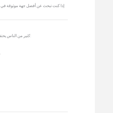
إذا كنت تبحث عن أفضل جهة موثوقة في
كثير من الناس يحتفظون بالأغراض القديمة في المنازل أو المستودعات لفترات طويلة، دون إدراك الأضرار التي قد تسببها. إليك الأسباب:
تخزين الأجهزة القديمة مثل المكيفات أو الحديد الخردة يؤدي إلى استهلاك مساحة كبيرة يمكن استغلالها ب