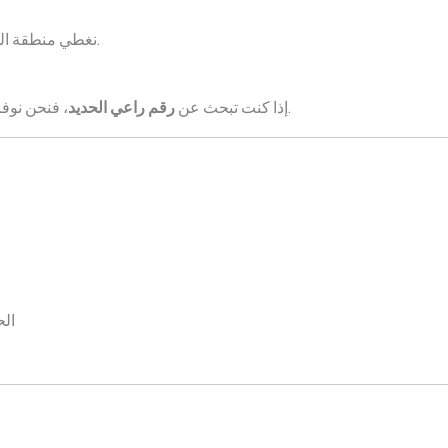
نغطي منطقة الهفوف بالكامل ونوفر خدمة سريعة ومريحة.
، فنحن نوفر لك أفضل خدمة شراء الحديد بجميع أنواعه.
إذا كنت تبحث عن
رقم راعي الحديد
الح