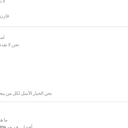
لا 
قارن 
لما
نحن لا نقدم مجرد خدمة شراء، بل نقدم تجربة متكاملة:
موثوق وسريع.
نحن الخيار الأمثل لكل من ي
ما ه
حيث نقدم خدمة سريعة وموثوقة.
أفضل رقم هو:
814