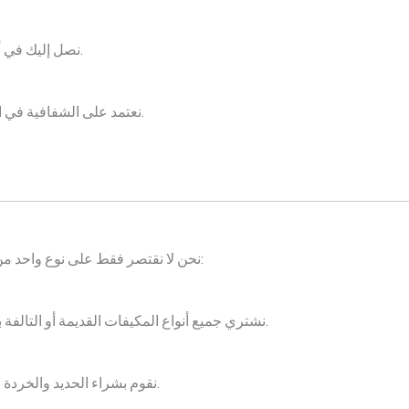
نصل إليك في أسرع وقت ممكن، ونوفر خدمة النقل مجانًا.
نعتمد على الشفافية في التعامل، مما يجعلنا الخيار الأول لدى العملاء.
نحن لا نقتصر فقط على نوع واحد من السكراب، بل نقدم خدمات متنوعة تشمل:
نشتري جميع أنواع المكيفات القديمة أو التالفة بأفضل الأسعار، سواء كانت سبليت أو شباك.
نقوم بشراء الحديد والخردة من المصانع والورش في المنطقة الصناعية.