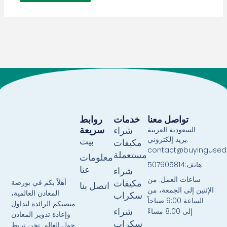
تواصل معنا
خدمات
روابط
سريعة
السعودية العربية
شراء
بريد إلكتروني:
بيت
مكيفات
contact@buyingused
مستعملة
معلومات
هاتف:507905814
عنا
شراء
ساعات العمل: من
أهلاً بكم في بورصة
مكيفات
اتصل بنا
الإثنين إلى الجمعة، من
المعادن العالمية،
سكراب
الساعة 9:00 صباحاً
منصتكم الرائدة لتداول
إلى 8:00 مساءً
شراء
وإعادة تدوير المعادن
سكراب
حول العالم. نحن نربط