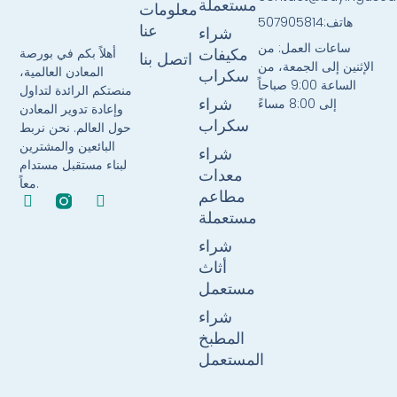
مستعملة
معلومات
هاتف:507905814
عنا
شراء
ساعات العمل: من
أهلاً بكم في بورصة
مكيفات
اتصل بنا
الإثنين إلى الجمعة، من
المعادن العالمية،
سكراب
الساعة 9:00 صباحاً
منصتكم الرائدة لتداول
إلى 8:00 مساءً
شراء
وإعادة تدوير المعادن
سكراب
حول العالم. نحن نربط
البائعين والمشترين
شراء
لبناء مستقبل مستدام
معدات
معاً.
مطاعم
F
T
a
w
مستعملة
c
i
شراء
e
t
b
t
أثاث
o
e
مستعمل
o
r
k
شراء
-
المطبخ
f
المستعمل