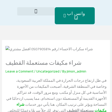
Skip
to
واتس اب
content
لنا
الصفحة الرئيسية
شراء مكيفات مستعملة القطيف
Leave a Comment
/
Uncategorized
/ By
jimon_admin
في ظل ارتفاع درجات الحرارة في المملكة العربية السعودية،
وخاصة في المنطقة الشرقية، أصبحت المكيفات من الأجهزة
الأساسية في كل منزل أو مكتب. ومع مرور الوقت، قد تتراكم
الأجهزة القديمة أو المستعملة دون استخدام، مما يسبب ازدحامًا في
المساحة ويؤثر على ترتيب المكان. هنا يأتي دور خدمات
شراء
مكيفات
مستعملة القطيف
التي توفر لك حلاً سريعًا وعمليًا للتخلص