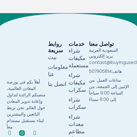
تواصل معنا
خدمات
روابط
سريعة
السعودية العربية
شراء
بريد إلكتروني:
بيت
مكيفات
contact@buyingused
مستعملة
معلومات
هاتف:507905814
عنا
شراء
ساعات العمل: من
أهلاً بكم في بورصة
مكيفات
اتصل بنا
الإثنين إلى الجمعة، من
المعادن العالمية،
سكراب
الساعة 9:00 صباحاً
منصتكم الرائدة لتداول
إلى 8:00 مساءً
شراء
وإعادة تدوير المعادن
سكراب
حول العالم. نحن نربط
البائعين والمشترين
شراء
لبناء مستقبل مستدام
معدات
معاً.
مطاعم
F
T